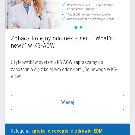
Zobacz kolejny odcinek z serii “What’s
new?” w KS-AOW
Użytkowników systemu KS-AOW zapraszamy do
zapoznania się z kolejnym odcinkiem „Co nowego w KS-
AOW”
Więcej
Kategoria:
apteka
,
e-recepta
,
e-zdrowie
,
EDM
,