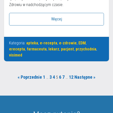
Zdrowiu w nadchodzącym czasie.
Więcej
Kategoria:
apteka
,
e-recepta
,
e-zdrowie
,
EDM
,
erecepta
,
farmaceuta
,
lekarz
,
pacjent
,
przychodnia
,
visimed
« Poprzednie
1
3
4
6
7
12
Następne »
…
5
…