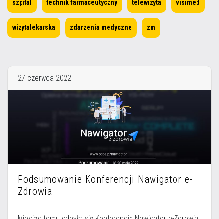
szpital
technik farmaceutyczny
telewizyta
visimed
Więcej informacji na temat wykorzystywania narzędzi zewnętrznych na
naszych stronach znajdziesz w
Polityce cookies
.
wizytalekarska
zdarzenia medyczne
zm
27 czerwca 2022
Podsumowanie Konferencji Nawigator e-
Zdrowia
Miesiąc temu odbyła się Konferencja Nawigator e-Zdrowia