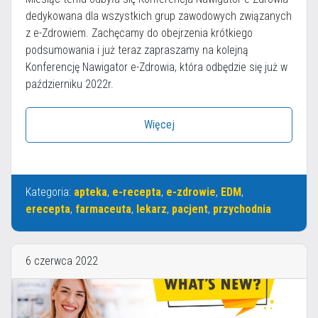
dedykowana dla wszystkich grup zawodowych związanych
z e-Zdrowiem. Zachęcamy do obejrzenia krótkiego
podsumowania i już teraz zapraszamy na kolejną
Konferencję Nawigator e-Zdrowia, która odbędzie się już w
październiku 2022r.
Więcej
Kategoria:
apteka
,
e-recepta
,
e-zdrowie
,
EDM
,
erecepta
,
farmaceuta
,
lekarz
,
pacjent
,
przychodnia
6 czerwca 2022