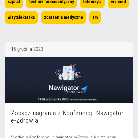
szpital
technik farmaceutyczny
telewizyta
visimed
Więcej informacji na temat wykorzystywania narzędzi zewnętrznych na
naszych stronach znajdziesz w
Polityce cookies
.
wizytalekarska
zdarzenia medyczne
zm
15 grudnia 2023
Zobacz nagrania z Konferencji Nawigator
e-Zdrowia
V edycja Konferencji Nawigator e-Zdrowia już za nami.