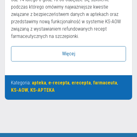
podczas którego omówimy najważniejsze kwestie
związane z bezpieczeństwem danych w aptekach oraz
przedstawimy nową funkcjonalność w systemie KS-AOW
związaną z wystawianiem refundowanych recept
farmaceutycznych na szczepionki.
Więcej
Kategoria:
apteka
,
e-recepta
,
erecepta
,
farmaceuta
,
KS-AOW
,
KS-APTEKA