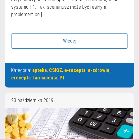
systemu P1. Taki scenariusz może być realnym
problemem po […]
Więcej
Kategoria:
apteka
,
CSIOZ
,
e-recepta
,
e-zdrowie
,
erecepta
,
farmaceuta
,
P1
23 października 2019