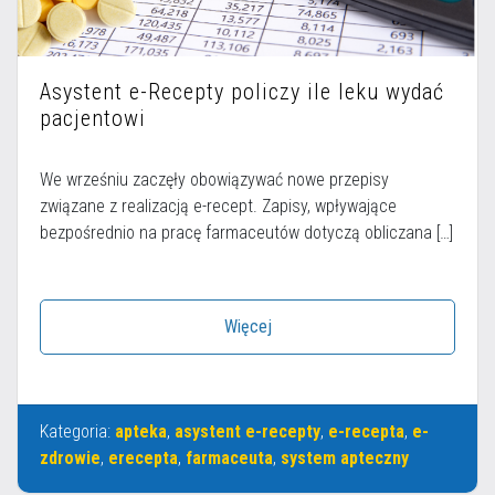
Asystent e-Recepty policzy ile leku wydać
pacjentowi
We wrześniu zaczęły obowiązywać nowe przepisy
związane z realizacją e-recept. Zapisy, wpływające
bezpośrednio na pracę farmaceutów dotyczą obliczana […]
Więcej
Kategoria:
apteka
,
asystent e-recepty
,
e-recepta
,
e-
zdrowie
,
erecepta
,
farmaceuta
,
system apteczny