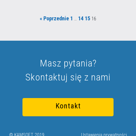
« Poprzednie
1
14
15
…
16
Masz pytania?
Skontaktuj się z nami
Kontakt
© KAMSOFT 2019.
Ustawienia prywatności