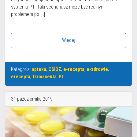
systemu P1. Taki scenariusz może być realnym
problemem po […]
Więcej
Kategoria:
apteka
,
CSIOZ
,
e-recepta
,
e-zdrowie
,
erecepta
,
farmaceuta
,
P1
31 października 2019