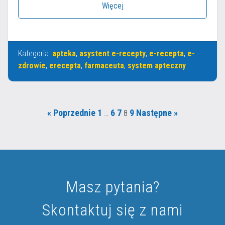
Więcej
Kategoria:
apteka
,
asystent e-recepty
,
e-recepta
,
e-
zdrowie
,
erecepta
,
farmaceuta
,
system apteczny
« Poprzednie
1
6
7
9
Następne »
…
8
Masz pytania?
Skontaktuj się z nami